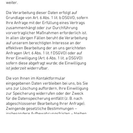
weiter.
Die Verarbeitung dieser Daten erfolgt auf
Grundlage von Art. 6 Abs. 1 lit. b DSGVO, sofern
Ihre Anfrage mit der Erfüllung eines Vertrags
zusammenhängt oder zur Durchführung
vorvertraglicher Maßnahmen erforderlich ist.
In allen übrigen Fällen beruht die Verarbeitung
auf unserem berechtigten Interesse an der
effektiven Bearbeitung der an uns gerichteten
Anfragen (Art. 6 Abs. 1 lit. f DSGVO) oder auf
Ihrer Einwilligung (Art. 6 Abs. 1 lit. a DSGVO)
sofern diese abgefragt wurde; die Einwilligung
ist jederzeit widerrufbar.
Die von Ihnen im Kontaktformular
eingegebenen Daten verbleiben bei uns, bis Sie
uns zur Löschung auffordern, Ihre Einwilligung
zur Speicherung widerrufen oder der Zweck
für die Datenspeicherung entfällt (z. B. nach
abgeschlossener Bearbeitung Ihrer Anfrage).
Zwingende gesetzliche Bestimmungen –
insbesondere Aufbewahrungsfristen – bleiben
unberührt.
Anfrage per E-Mail, Telefon oder Telefax