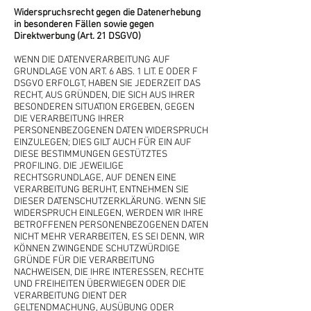
Widerspruchsrecht gegen die Datenerhebung
in besonderen Fällen sowie gegen
Direktwerbung (Art. 21 DSGVO)
WENN DIE DATENVERARBEITUNG AUF
GRUNDLAGE VON ART. 6 ABS. 1 LIT. E ODER F
DSGVO ERFOLGT, HABEN SIE JEDERZEIT DAS
RECHT, AUS GRÜNDEN, DIE SICH AUS IHRER
BESONDEREN SITUATION ERGEBEN, GEGEN
DIE VERARBEITUNG IHRER
PERSONENBEZOGENEN DATEN WIDERSPRUCH
EINZULEGEN; DIES GILT AUCH FÜR EIN AUF
DIESE BESTIMMUNGEN GESTÜTZTES
PROFILING. DIE JEWEILIGE
RECHTSGRUNDLAGE, AUF DENEN EINE
VERARBEITUNG BERUHT, ENTNEHMEN SIE
DIESER DATENSCHUTZERKLÄRUNG. WENN SIE
WIDERSPRUCH EINLEGEN, WERDEN WIR IHRE
BETROFFENEN PERSONENBEZOGENEN DATEN
NICHT MEHR VERARBEITEN, ES SEI DENN, WIR
KÖNNEN ZWINGENDE SCHUTZWÜRDIGE
GRÜNDE FÜR DIE VERARBEITUNG
NACHWEISEN, DIE IHRE INTERESSEN, RECHTE
UND FREIHEITEN ÜBERWIEGEN ODER DIE
VERARBEITUNG DIENT DER
GELTENDMACHUNG, AUSÜBUNG ODER