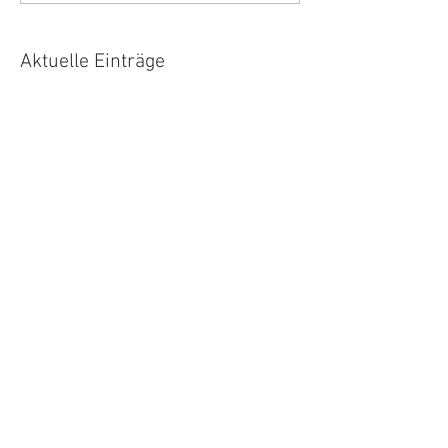
Aktuelle Einträge
DEMO AREA Eurobike 2016
Archiv
Juni 2016
(1)
1 Beitrag
Schlagwörter
Noch keine Tags.